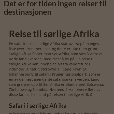
Det er for tiden ingen reiser til
destinasjonen
Reise til sørlige Afrika
En safarireise til sørlige Afrika står øverst på manges
liste over drømmereiser, og dette er ikke uten grunn. I
sørlige Afrika finner man Sør-Afrika, som sies å være et
av de land i verden, med mest å by på. En reise til
sørlige Afrika kan inneholde alt fra vandreture i
vidunderlig natur, storbyferie i Cape Town og
Johannesburg, til safari i Kruger nasjonalpark, som er
en av de mest anerkjente safariparker i verden. Land
som grenser opp til Sør-Afrika er blant annet Botswana,
Zimbabwe og Namibia. Hva med å kombinere flere av
disse fantastiske land på reisen til sørlige Afrika?
Safari i sørlige Afrika
Vi kan varmt anbefale en unik safaritur ved dyrerike