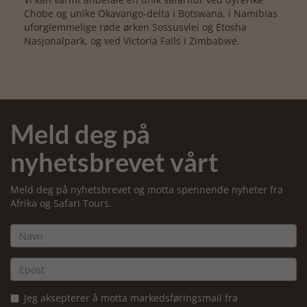
Chobe og unike Okavango-delta i Botswana, i Namibias
uforglemmelige røde ørken Sossusvlei og Etosha
Nasjonalpark, og ved Victoria Falls i Zimbabwe.
Meld deg på
nyhetsbrevet vårt
Meld deg på nyhetsbrevet og motta spennende nyheter fra
Afrika og Safari Tours.
Jeg aksepterer å motta markedsføringsmail fra