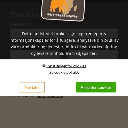
Finn din reise til Afrika
Reiseform
Dette nettstedet bruker egne og tredjeparts
informasjonskapsler for å fungere, analysere din bruk av
Tidligste dato
Seneste dato
våre produkter og tjenester, bidra til vår markedsføring
og levere innhold fra tredjeparter.
Innstillinger for cookies
Se cookie politikk
Finn reise

Nei takk
Aksepter cookies
Finn Reise
Sørlige Afrika