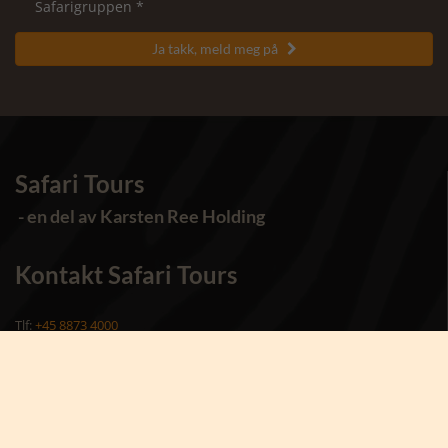
Safarigruppen *
Ja takk, meld meg på

Safari Tours
- en del av Karsten Ree Holding
Kontakt Safari Tours
Tlf:
+45 8873 4000
Ring oss
Mandag - torsdag 10:00 - 15:00
Fredag 10:00 - 14:00
Safari Tours