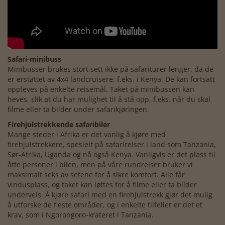
Safari-minibuss
Minibusser brukes stort sett ikke på safariturer lenger, da de
er erstattet av 4x4 landcruisere, f.eks. i Kenya. De kan fortsatt
oppleves på enkelte reisemål. Taket på minibussen kan
heves, slik at du har mulighet til å stå opp, f.eks. når du skal
filme eller ta bilder under safarikjøringen.
Firehjulstrekkende safaribiler
Mange steder i Afrika er det vanlig å kjøre med
firehjulstrekkere, spesielt på safarireiser i land som Tanzania,
Sør-Afrika, Uganda og nå også Kenya. Vanligvis er det plass til
åtte personer i bilen, men på våre rundreiser bruker vi
maksimalt seks av setene for å sikre komfort. Alle får
vindusplass, og taket kan løftes for å filme eller ta bilder
underveis. Å kjøre safari med en firehjulstrekk gjør det mulig
å utforske de fleste områder, og i enkelte tilfeller er det et
krav, som i Ngorongoro-krateret i Tanzania.