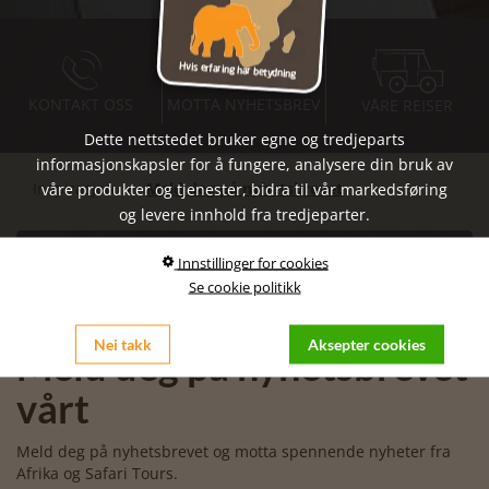
KONTAKT OSS
MOTTA NYHETSBREV
VÅRE REISER
Dette nettstedet bruker egne og tredjeparts
informasjonskapsler for å fungere, analysere din bruk av
Inspirasjon
Meld deg på nyhetsbrevet
våre produkter og tjenester, bidra til vår markedsføring
og levere innhold fra tredjeparter.
MELD DEG PÅ NYHETSBREVET
Innstillinger for cookies
Se cookie politikk
Nei takk
Aksepter cookies
Meld deg på nyhetsbrevet
vårt
Meld deg på nyhetsbrevet og motta spennende nyheter fra
Afrika og Safari Tours.