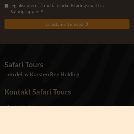
Jeg aksepterer å motta markedsføringsmail fra
Safarigruppen *
Ja takk, meld meg på

Safari Tours
- en del av Karsten Ree Holding
Kontakt Safari Tours
Tlf:
+45 8873 4000
Ring oss
Mandag - torsdag 10:00 - 15:00
Fredag 10:00 - 14:00