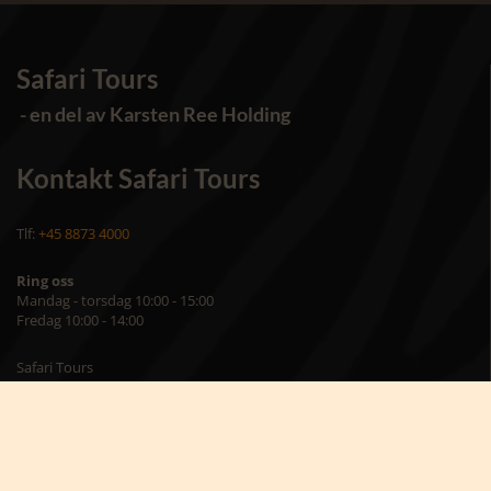
Safari Tours
- en del av Karsten Ree Holding
Kontakt Safari Tours
Tlf:
+45 8873 4000
Ring oss
Mandag - torsdag 10:00 - 15:00
Fredag 10:00 - 14:00
Safari Tours
Torvet 8, st.
7400 Herning
Danmark
Skriv til oss på
info@africatours.dk