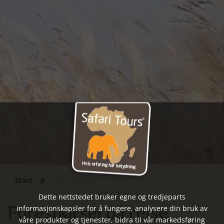
Start
Gjennomført
Dette nettstedet bruker egne og tredjeparts
Forespørsel på reise
informasjonskapsler for å fungere, analysere din bruk av
våre produkter og tjenester, bidra til vår markedsføring