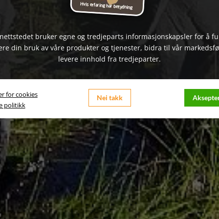
nettstedet bruker egne og tredjeparts informasjonskapsler for å f
ere din bruk av våre produkter og tjenester, bidra til vår markedsfø
levere innhold fra tredjeparter.
er for cookies
Nei takk
Aksepter
 politikk