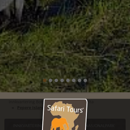
Innkvartering Botswana
Okavango Delta
Pepere Island Lodge
INNKVARTERING BOTSWANA
CHOBE NASJONALPARK