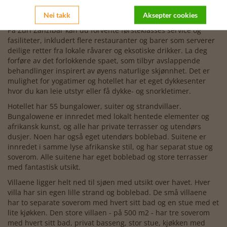
på Nungwi Beach, eller slapp av ved det imponerende
bassenget omgitt av frodige hager og palmer.
Nei takk
Aksepter cookies
På Zuri Zanzibar kan du forvente førsteklasses service og
fasiliteter, inkludert flere restauranter og barer som serverer
deilige retter fra lokale råvarer og eksotiske drikker. La deg
forføre av det forlokkende spaet, som tilbyr avslappende
behandlinger inspirert av øyens naturlige skjønnhet. Det er
mulighet for yogatimer og hotellet har et eget dykkesenter
hvor du kan leie utstyr eller få dykke- og snorkletimer.
Hotellet har 55 bungalower, suiter og strandvillaer.
Bungalowene er innredet med lokalt hentede elementer og
afrikansk kunst, og alle har private terrasser og utendørs
dusjer. Noen har også eget utendørs boblebad. Suitene er
innredet i samme lyse afrikanske stil, og har separat stue og
soverom. Alle suitene har eget boblebad og store terrasser
med fantastisk utsikt.
Villaene ligger helt ned til sjøen med utsikt over havet. Hver
villa har sin egen lille strand og boblebad. De små villaene
har to separate soverom med hvert sitt bad og en stue med et
lite kjøkken. Den store villaen - på 500 m2 - har tre soverom
med hvert sitt bad, privat basseng, stor stue, kjøkken med