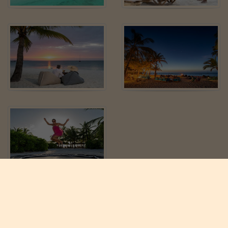
Tilbake til oversikten
Se alle bilder

