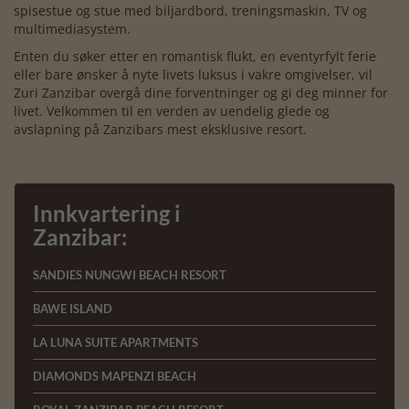
spisestue og stue med biljardbord, treningsmaskin, TV og
multimediasystem.
Enten du søker etter en romantisk flukt, en eventyrfylt ferie
eller bare ønsker å nyte livets luksus i vakre omgivelser, vil
Zuri Zanzibar overgå dine forventninger og gi deg minner for
livet. Velkommen til en verden av uendelig glede og
avslapning på Zanzibars mest eksklusive resort.
Innkvartering i
Zanzibar:
SANDIES NUNGWI BEACH RESORT
BAWE ISLAND
LA LUNA SUITE APARTMENTS
DIAMONDS MAPENZI BEACH