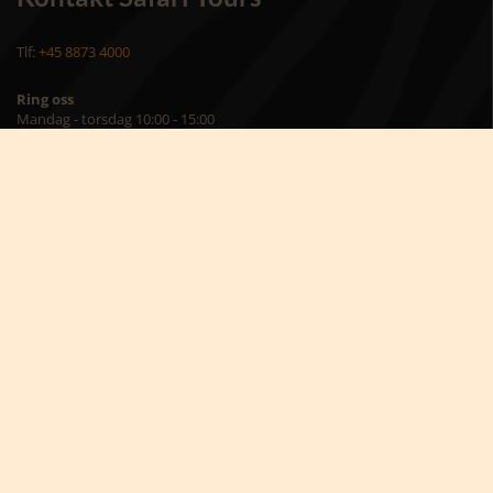
Tlf:
+45 8873 4000
Ring oss
Mandag - torsdag 10:00 - 15:00
Fredag 10:00 - 14:00
Safari Tours
Torvet 8, st.
7400 Herning
Danmark
Skriv til oss på
info@africatours.dk
CVR: 29194602