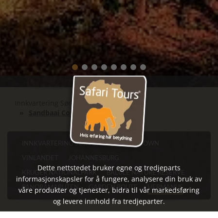
Innkvartering Sør-Afrika
Hermanus
Sandbaai Country House
INNKVARTERING SØR-AFRIKA
CAPE TOWN
VINLANDET
JOHANNESBURG
Dette nettstedet bruker egne og tredjeparts
KRUGER NATIONALPARK
BALULE NATURE RESERVE
informasjonskapsler for å fungere, analysere din bruk av
PANORAMARUTEN
GARDEN ROUTE
HERMANUS
våre produkter og tjenester, bidra til vår markedsføring
og levere innhold fra tredjeparter.