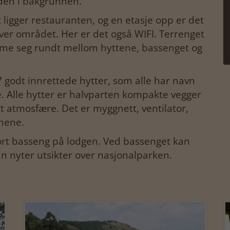
eden i bakgrunnen.
ligger restauranten, og en etasje opp er det
er området. Her er det også WIFI. Terrenget
omme seg rundt mellom hyttene, bassenget og
7 godt innrettede hytter, som alle har navn
e. Alle hytter er halvparten kompakte vegger
ekt atmosfære. Det er myggnett, ventilator,
mmene.
ort basseng på lodgen. Ved bassenget kan
 nyter utsikter over nasjonalparken.