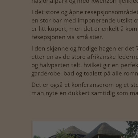
nasjonalpark og med Rwenzori fjellkj
I det store og åpne resepsjonsområdet 
en stor bar med imponerende utsikt ov
er litt kupert, men det er enkelt å k
resepsjonen via små stier.
I den skjønne og frodige hagen er det 
etter en av de store afrikanske ledern
og halvparten telt, hvilket gir en perf
garderobe, bad og toalett på alle ro
Det er også et konferanserom og et st
man nyte en dukkert samtidig som man