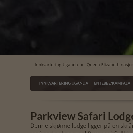
Innkvartering Uganda
Queen Elizabeth nasjo
INNKVARTERING UGANDA
ENTEBBE/KAMPALA
Parkview Safari Lodg
Denne skjønne lodge ligger på en skrå