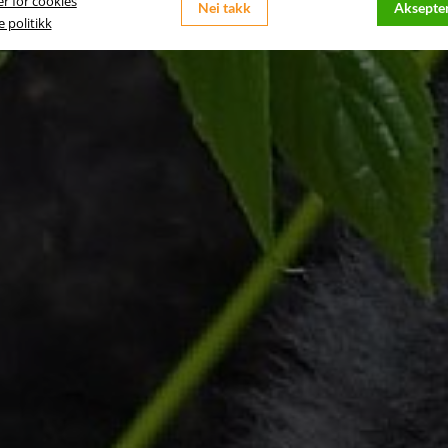
er for cookies
Nei takk
Aksepter
 politikk