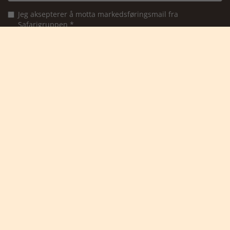
Jeg aksepterer å motta markedsføringsmail fra
Safarigruppen *
Ja takk, meld meg på

Safari Tours
- en del av Karsten Ree Holding
Kontakt Safari Tours
Tlf:
+45 8873 4000
Ring oss
Mandag - torsdag 10:00 - 15:00
Fredag 10:00 - 14:00