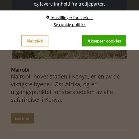
og levere innhold fra tredjeparter.
Innstillinger for cookies
Se cookie politikk
Nei takk
Aksepter cookies
Nairobi
Nairobi, hovedstaden i Kenya, er en av de
viktigste byene i Øst-Afrika, og er
utgangspunktet for størstedelen av alle
safarireiser i Kenya.
Les mer