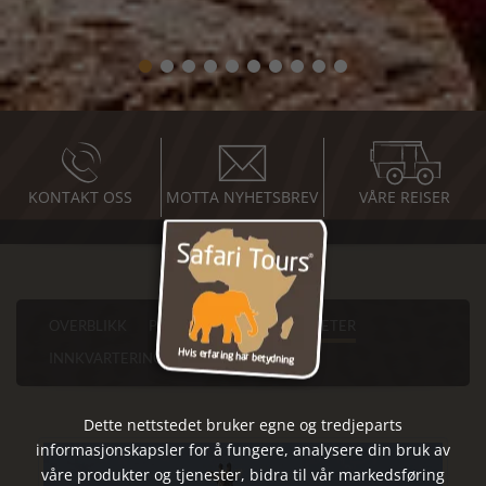
KONTAKT OSS
MOTTA NYHETSBREV
VÅRE REISER
OVERBLIKK
PROGRAM
SEVERDIGHETER
INNKVARTERING
PRAKTISKE RÅD
Dette nettstedet bruker egne og tredjeparts
informasjonskapsler for å fungere, analysere din bruk av
våre produkter og tjenester, bidra til vår markedsføring