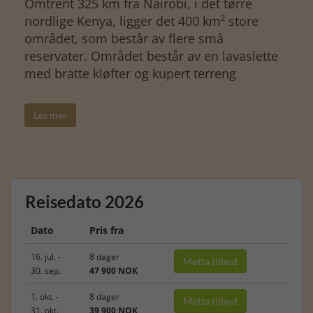
Omtrent 325 km fra Nairobi, i det tørre
nordlige Kenya, ligger det 400 km² store
området, som består av flere små
reservater. Området består av en lavaslette
med bratte kløfter og kupert terreng
Les mer
Reisedato 2026
Dato
Pris fra
16. jul. -
8 dager
Motta tilbud
30. sep.
47 900 NOK
1. okt. -
8 dager
Motta tilbud
31. okt.
39 900 NOK