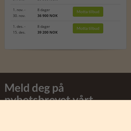
1. nov. -
8 dager
Motta tilbud
30. nov.
36 900 NOK
1. des. -
8 dager
Motta tilbud
15. des.
39 200 NOK
Meld deg på
nyhetsbrevet vårt
Meld deg på nyhetsbrevet og motta spennende nyheter fra
Afrika og Safari Tours.