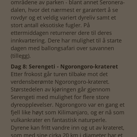
områdene av parken - blant annet Seronera-
dalen, hvor det nærmest er garantert å se
rovdyr og et veldig variert dyreliv samt et
stort antall eksotiske fugler. På
ettermiddagen returnerer dere til deres
innkvartering. Dere har mulighet til å starte
dagen med ballongsafari over savannen
(tillegg).
Dag 8: Serengeti - Ngorongoro-krateret
Etter frokost går turen tilbake mot det
verdensberømte Ngorongoro-krateret.
Størstedelen av kjøringen går gjennom
Serengeti med mulighet for flere store
dyreopplevelser. Ngorongoro var en gang et
fjell like høyt som Kilimanjaro, og er nå som
vulkankrater en fantastisk naturperle.
Dyrene kan fritt vandre inn og ut av krateret,
som med sine cirka 20 km i diameter har et