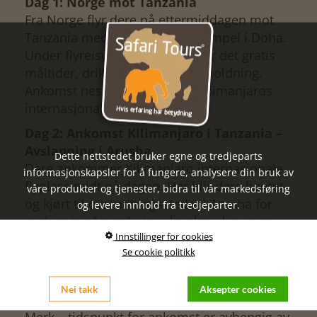
Dag 1: Norge mot Tanzania
Fra Norge flyr dere på ettermiddagen mot
Tanzania med flybytte, for eksempel i Doha.
Under flyreisen mot Tanzania er det gratis
måltider, drikkevarer og underholdning.
Ankomst neste formiddag til Kilimanjaros
internasjonale flyplass.
Dag 2: Ankomst Kilimanjaro i Tanzania –
Avslapning i Arusha
Dette nettstedet bruker egne og tredjeparts
Dere ankommer Kilimanjaro internasjonale
informasjonskapsler for å fungere, analysere din bruk av
flyplass midt på dagen. Her blir dere hentet
våre produkter og tjenester, bidra til vår markedsføring
og kjørt til overnattingsstedet i Arusha for
og levere innhold fra tredjeparter.
avslapning før safariopplevelsen begynner.
Innstillinger for cookies
Nyt de vakre omgivelsene, vask bort
Se cookie politikk
reisestøvet i bassenget, eller slapp av på
rommet eller terrassen. Oppholdet
Nei takk
Aksepter cookies
inkluderer frokost.