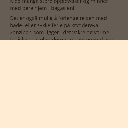
Med mange store opplevelser og minner
med dere hjem i bagasjen!
Det er også mulig å forlenge reisen med
bade- eller sykkelferie på krydderøya
Zanzibar, som ligger i det vakre og varme
Indiske hav, eller dere kan nyte noen dager
nær Arusha, som tilbyr innkvartering i
tropiske omgivelser på en av områdets
mange kaffeplantasjer, eller bestige Afrikas
tak - Kilimanjaro. Det er hjemreise fra
Tanzania/Zanzibar hver dag året rundt, noe
som gjør det mulig å legge til akkurat det
antallet dager dere ønsker. Ta kontakt for
mer informasjon.
Vennligst merk:
De nevnte prisene er veiledende og basert
på fire deltakere. Dere kan reise det antallet