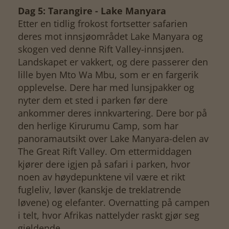
Dag 5: Tarangire - Lake Manyara
Etter en tidlig frokost fortsetter safarien
deres mot innsjøområdet Lake Manyara og
skogen ved denne Rift Valley-innsjøen.
Landskapet er vakkert, og dere passerer den
lille byen Mto Wa Mbu, som er en fargerik
opplevelse. Dere har med lunsjpakker og
nyter dem et sted i parken før dere
ankommer deres innkvartering. Dere bor på
den herlige Kirurumu Camp, som har
panoramautsikt over Lake Manyara-delen av
The Great Rift Valley. Om ettermiddagen
kjører dere igjen på safari i parken, hvor
noen av høydepunktene vil være et rikt
fugleliv, løver (kanskje de treklatrende
løvene) og elefanter. Overnatting på campen
i telt, hvor Afrikas nattelyder raskt gjør seg
gjeldende.