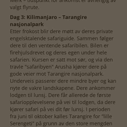
Merk – tidspunkt for ankomst er avhengig av
valgt flyrute.
Dag 3: Kilimanjaro – Tarangire
nasjonalpark
Etter frokost blir dere møtt av deres private
engelsktalende safariguide. Sammen følger
dere til den ventende safaribilen. Bilen er
firehjulsdrevet og deres egen under hele
safarien. Kursen er satt mot sør, og via den
travle "safaribyen" Arusha kjører dere på
gode veier mot Tarangire nasjonalpark.
Underveis passerer dere mindre byer og kan
nyte de vakre landskapene. Dere ankommer
lodgen til lunsj. Dere får allerede de første
safariopplevelsene på vei til lodgen, da dere
kjører safari på vei dit før lunsj. I perioden
fra juni til oktober kalles Tarangire for "lille
Serengeti" på grunn av den store mengden