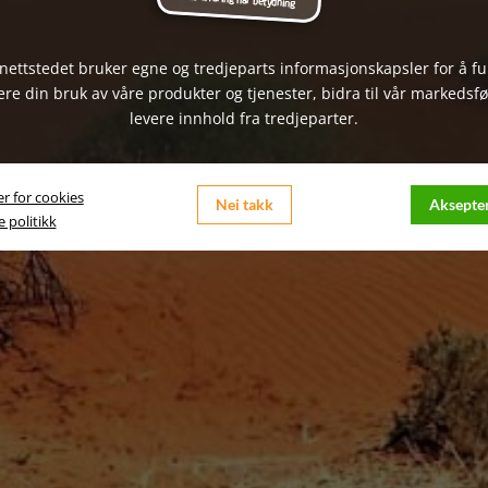
nettstedet bruker egne og tredjeparts informasjonskapsler for å f
ere din bruk av våre produkter og tjenester, bidra til vår markedsfø
levere innhold fra tredjeparter.
er for cookies
Nei takk
Aksepter
 politikk