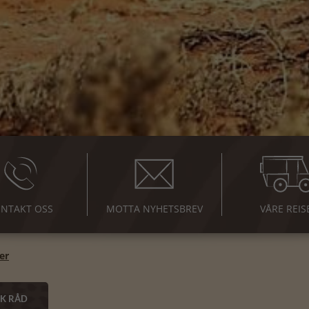
NTAKT OSS
MOTTA NYHETSBREV
VÅRE REIS
er
SK RÅD