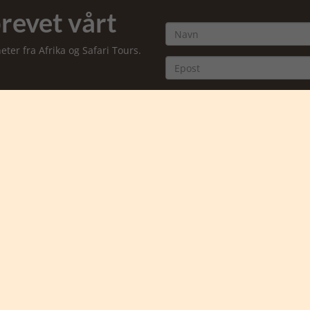
revet vårt
er fra Afrika og Safari Tours.
Jeg aksepterer å motta
markedsføringsmail fra
Safarigruppen *
Ja takk, meld meg på

En del av Ka