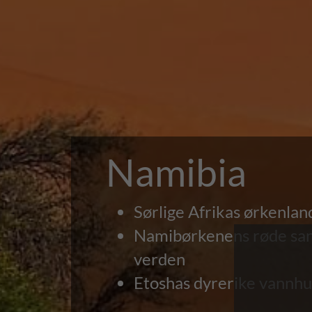
Namibia
Sørlige Afrikas ørkenlan
Namibørkenens røde san
verden
Etoshas dyrerike vannhu