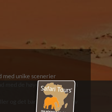
d med unike scenerier
d med de høyeste sanddyner i
ller og det barske Atlanterhav