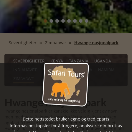
Severdigheter
Zimbabwe
Hwange nasjonalpark
SEVERDIGHETER
KENYA
TANZANIA
UGANDA
INDIAHAVET
SØR-AFRIKA
BOTSWANA
NAMIBIA
ZIMBABWE
Hwange nasjonalpark
Hwange nasjonalpark er kanskje ikke veldig kjent av navn,
men med bare 2 timer å kjøre fra Victoria Falls er parken
Dette nettstedet bruker egne og tredjeparts
opplagt å besøke når man oppholder seg ved fossefallet.
informasjonskapsler for å fungere, analysere din bruk av
Hwange nasjonalpark er den største i Zimbabwe, og er blant