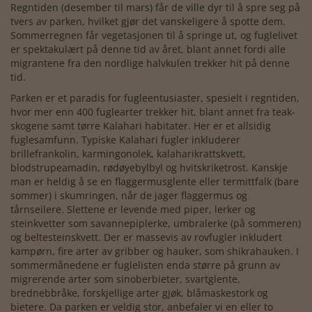
Regntiden (desember til mars) får de ville dyr til å spre seg på
tvers av parken, hvilket gjør det vanskeligere å spotte dem.
Sommerregnen får vegetasjonen til å springe ut, og fuglelivet
er spektakulært på denne tid av året, blant annet fordi alle
migrantene fra den nordlige halvkulen trekker hit på denne
tid.
Parken er et paradis for fugleentusiaster, spesielt i regntiden,
hvor mer enn 400 fuglearter trekker hit, blant annet fra teak-
skogene samt tørre Kalahari habitater. Her er et allsidig
fuglesamfunn. Typiske Kalahari fugler inkluderer
brillefrankolin, karmingonolek, kalaharikrattskvett,
blodstrupeamadin, rødøyebylbyl og hvitskriketrost. Kanskje
man er heldig å se en flaggermusglente eller termittfalk (bare
sommer) i skumringen, når de jager flaggermus og
tårnseilere. Slettene er levende med piper, lerker og
steinkvetter som savannepiplerke, umbralerke (på sommeren)
og beltesteinskvett. Der er massevis av rovfugler inkludert
kampørn, fire arter av gribber og hauker, som shikrahauken. I
sommermånedene er fuglelisten enda større på grunn av
migrerende arter som sinoberbieter, svartglente,
brednebbråke, forskjellige arter gjøk, blåmaskestork og
bietere. Da parken er veldig stor, anbefaler vi en eller to