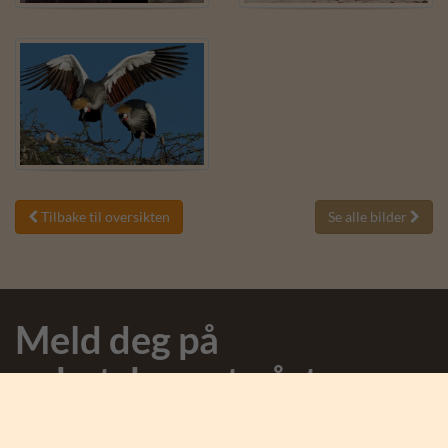
Tilbake til oversikten
Se alle bilder


Meld deg på
nyhetsbrevet vårt
Meld deg på nyhetsbrevet og motta spennende nyheter fra
Afrika og Safari Tours.