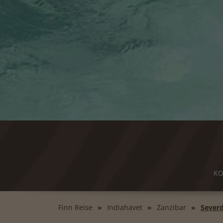
KO
Finn Reise
Indiahavet
Zanzibar
Severd