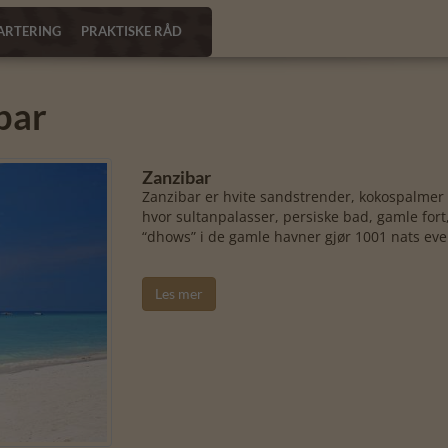
ARTERING
PRAKTISKE RÅD
bar
Zanzibar
Zanzibar er hvite sandstrender, kokospalmer og
hvor sultanpalasser, persiske bad, gamle for
“dhows” i de gamle havner gjør 1001 nats eve
Les mer