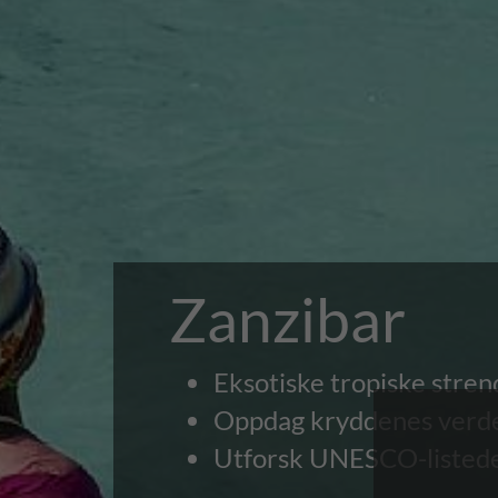
Zanzibar
Eksotiske tropiske stren
Oppdag kryddenes verde
Utforsk UNESCO-listed