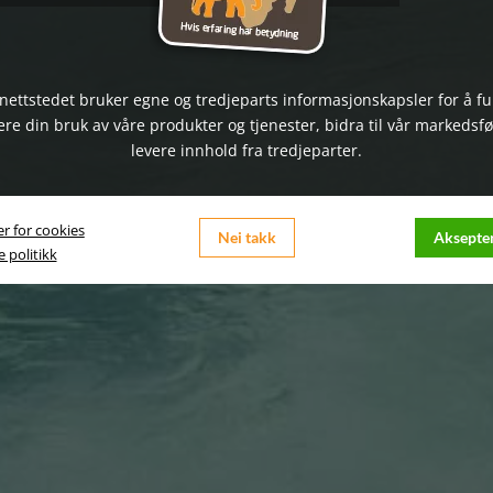
nettstedet bruker egne og tredjeparts informasjonskapsler for å f
ere din bruk av våre produkter og tjenester, bidra til vår markedsfø
levere innhold fra tredjeparter.
er for cookies
Nei takk
Aksepter
 politikk