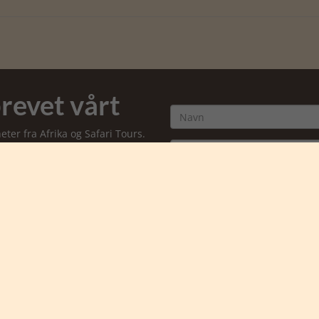
revet vårt
er fra Afrika og Safari Tours.
Jeg aksepterer å motta
markedsføringsmail fra
Safarigruppen *
Ja takk, meld meg på
