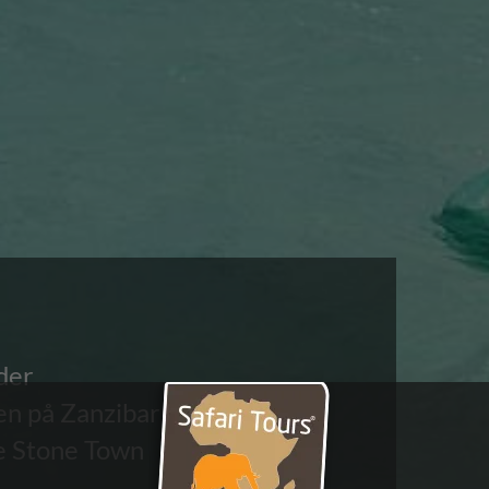
der
n på Zanzibar
e Stone Town