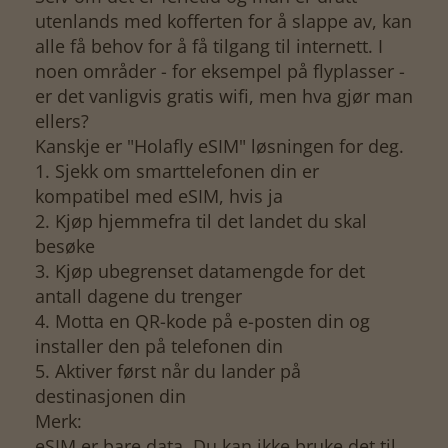
utenlands med kofferten for å slappe av, kan
alle få behov for å få tilgang til internett. I
noen områder - for eksempel på flyplasser -
er det vanligvis gratis wifi, men hva gjør man
ellers?
Kanskje er "Holafly eSIM" løsningen for deg.
1. Sjekk om smarttelefonen din er
kompatibel med eSIM, hvis ja
2. Kjøp hjemmefra til det landet du skal
besøke
3. Kjøp ubegrenset datamengde for det
antall dagene du trenger
4. Motta en QR-kode på e-posten din og
installer den på telefonen din
5. Aktiver først når du lander på
destinasjonen din
Merk:
eSIM er bare data. Du kan ikke bruke det til