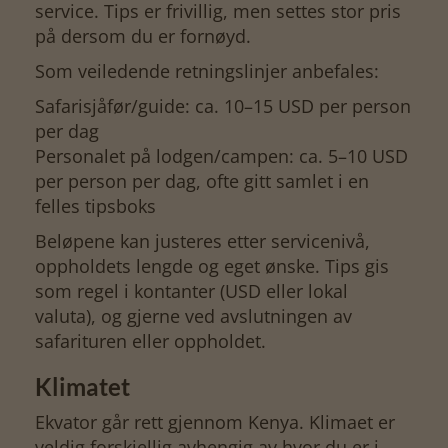
service. Tips er frivillig, men settes stor pris
på dersom du er fornøyd.
Som veiledende retningslinjer anbefales:
Safarisjåfør/guide: ca. 10–15 USD per person
per dag
Personalet på lodgen/campen: ca. 5–10 USD
per person per dag, ofte gitt samlet i en
felles tipsboks
Beløpene kan justeres etter servicenivå,
oppholdets lengde og eget ønske. Tips gis
som regel i kontanter (USD eller lokal
valuta), og gjerne ved avslutningen av
safarituren eller oppholdet.
Klimatet
Ekvator går rett gjennom Kenya. Klimaet er
veldig forskjellig avhengig av hvor du er i