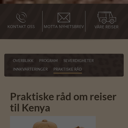
KONTAKT OSS
MOTTA NYHETSBREV
VÅRE REISER
OVERBLIKK
PROGRAM
SEVERDIGHETER
INNKVARTERINGER
PRAKTISKE RÅD
Praktiske råd om reiser
til Kenya