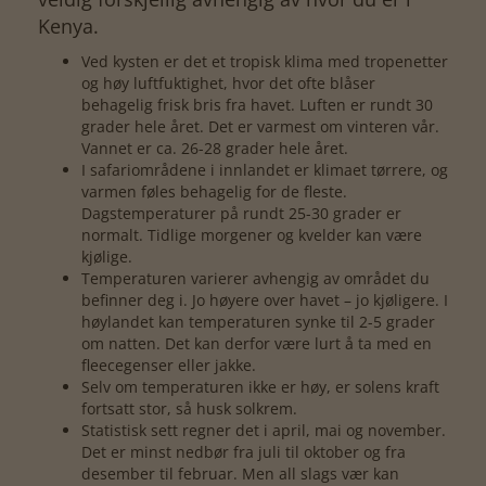
Kenya.
Ved kysten er det et tropisk klima med tropenetter
og høy luftfuktighet, hvor det ofte blåser
behagelig frisk bris fra havet. Luften er rundt 30
grader hele året. Det er varmest om vinteren vår.
Vannet er ca. 26-28 grader hele året.
I safariområdene i innlandet er klimaet tørrere, og
varmen føles behagelig for de fleste.
Dagstemperaturer på rundt 25-30 grader er
normalt. Tidlige morgener og kvelder kan være
kjølige.
Temperaturen varierer avhengig av området du
befinner deg i. Jo høyere over havet – jo kjøligere. I
høylandet kan temperaturen synke til 2-5 grader
om natten. Det kan derfor være lurt å ta med en
fleecegenser eller jakke.
Selv om temperaturen ikke er høy, er solens kraft
fortsatt stor, så husk solkrem.
Statistisk sett regner det i april, mai og november.
Det er minst nedbør fra juli til oktober og fra
desember til februar. Men all slags vær kan