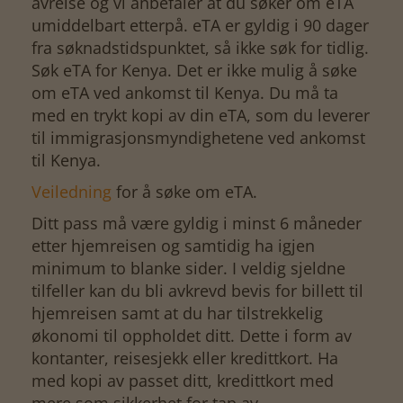
avreise og vi anbefaler at du søker om eTA
umiddelbart etterpå. eTA er gyldig i 90 dager
fra søknadstidspunktet, så ikke søk for tidlig.
Søk eTA for Kenya. Det er ikke mulig å søke
om eTA ved ankomst til Kenya. Du må ta
med en trykt kopi av din eTA, som du leverer
til immigrasjonsmyndighetene ved ankomst
til Kenya.
Veiledning
for å søke om eTA.
Ditt pass må være gyldig i minst 6 måneder
etter hjemreisen og samtidig ha igjen
minimum to blanke sider. I veldig sjeldne
tilfeller kan du bli avkrevd bevis for billett til
hjemreisen samt at du har tilstrekkelig
økonomi til oppholdet ditt. Dette i form av
kontanter, reisesjekk eller kredittkort. Ha
med kopi av passet ditt, kredittkort med
mere som sikkerhet for tap av