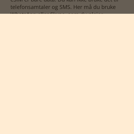
telefonsamtaler og SMS. Her må du bruke
WhatsApp eller Skype, som du pleier.
eSIM er en digital løsning, så ditt fysiske
SIM-kort fungerer som det pleier.
Rask levering
24/7 support via e-post og chat
Les mer og kjøp på
esim.holafly.
Safari Tours har kontor i Kenya
Vår adresse i Kenya: Africa Tours, Karens
Coffee Garden, 336 Karen Road, Karen
Nairobi.
I nødstilfelle:
Hvis du trenger å kontakte
oss, er vi tilgjengelige 24 timer i døgnet. Du
kan kontakte oss både i Danmark/Norge og i
Kenya.
I Danmark +45 26184359