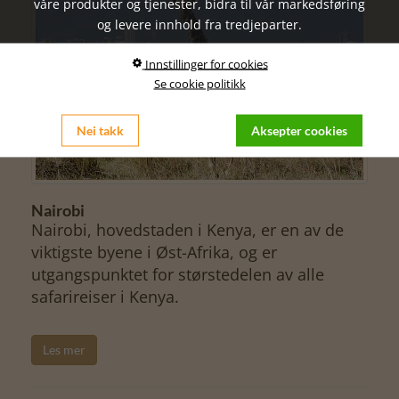
våre produkter og tjenester, bidra til vår markedsføring
og levere innhold fra tredjeparter.
Innstillinger for cookies
Se cookie politikk
Nei takk
Aksepter cookies
Nairobi
Nairobi, hovedstaden i Kenya, er en av de
viktigste byene i Øst-Afrika, og er
utgangspunktet for størstedelen av alle
safarireiser i Kenya.
Les mer