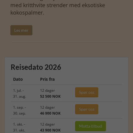
med kritthvite strender med eksotiske
kokospalmer.
Les mer
Reisedato 2026
Dato
Pris fra
1. jul. -
12 dager
Spør oss
31. aug.
52 500 NOK
1. sep. -
12 dager
Spør oss
30. sep.
46 900 NOK
1. okt. -
12 dager
Motta tilbud
31. okt.
43 900 NOK