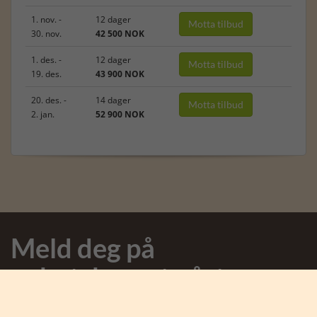
1. nov. -
12 dager
Motta tilbud
30. nov.
42 500 NOK
1. des. -
12 dager
Motta tilbud
19. des.
43 900 NOK
20. des. -
14 dager
Motta tilbud
2. jan.
52 900 NOK
Meld deg på
nyhetsbrevet vårt
Meld deg på nyhetsbrevet og motta spennende nyheter fra