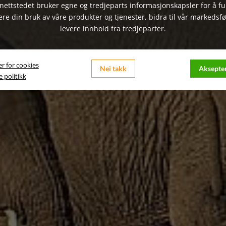
nettstedet bruker egne og tredjeparts informasjonskapsler for å f
ere din bruk av våre produkter og tjenester, bidra til vår markedsfø
levere innhold fra tredjeparter.
er for cookies
Nei takk
Aksepter
 politikk