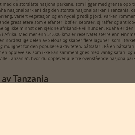
ed de storslåtte nasjonalparkene, som ligger med grense opp til
a nasjonalpark er i dag den største nasjonalparken i Tanzania, da
reng, variert vegetasjon og en nydelig rødlig jord. Parken rommer 
de gress etere som elefanter, bøfler, sebraer, sjiraffer og antilope
ene og ikke minnst den sjeldne afrikanske villhunden. Ruaha er den
 i Afrika. Med mer enn 51.000 km2 er reservatet større enn Finnmark
den nordøstlige delen av Selous og skaper flere laguner, som i tør
 mulighet for den populære aktiviteten, båtsafari. På en båtsafari 
er en opplevelse, som ikke kan sammenlignes med vanlig safari, og er
et Ville Tanzania”, hvor du opplever alle tre ovenstående nasjonalp
n av Tanzania
sjonalpark, stedet hvor ”The Great Migration” finner sted. ”The Gr
ene søker mot nye beiteområder. Startskuddet for migrasjonen skjer
mindre gress å ete, og derfor begynner gnuene og sebraene å vandre
r seg mot Victoriasjøen, før de svinger rett nord mot den store M
ktet hvor gress eterne krysser Mara-elven, som er full av farer og
gire er enda et eksempel på en park, hvor mange reiser til Tanzan
oden ser du ofte opp mot 300-400 elefanter på den avsvidde savann
ike stor konsentrasjon av dyr som i Serengeti. Du opplever både sjir