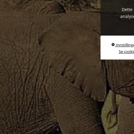
Dette 
analys
Innstilling
Se cookie