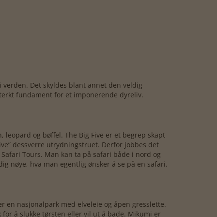
i verden. Det skyldes blant annet den veldig
 sterkt fundament for et imponerende dyreliv.
, leopard og bøffel. The Big Five er et begrep skapt
Five” dessverre utrydningstruet. Derfor jobbes det
afari Tours. Man kan ta på safari både i nord og
dig nøye, hva man egentlig ønsker å se på en safari.
r en nasjonalpark med elveleie og åpen gresslette.
 for å slukke tørsten eller vil ut å bade. Mikumi er