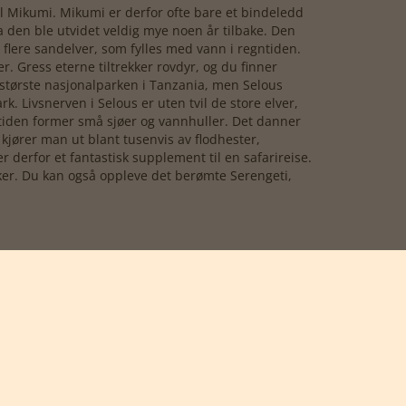
 Mikumi. Mikumi er derfor ofte bare et bindeledd
 den ble utvidet veldig mye noen år tilbake. Den
flere sandelver, som fylles med vann i regntiden.
r. Gress eterne tiltrekker rovdyr, og du finner
 største nasjonalparken i Tanzania, men Selous
. Livsnerven i Selous er uten tvil de store elver,
ketiden former små sjøer og vannhuller. Det danner
kjører man ut blant tusenvis av flodhester,
 derfor et fantastisk supplement til en safarireise.
arker. Du kan også oppleve det berømte Serengeti,
eat Migration” er den store gnu- og
 i februar-mars, hvor gnuene kalver i den sørlige
. Den store flokken følger den nordvestlige kursen
asai Mara nasjonalparken i Kenya. Mange drømmer
 sultne rovdyr.
ia går hen. Dette gjelder spesielt tidsrommet juli-
en. Parken er i ferd med å oppnå status som en av
affer, elefanter, løver og alle de andre ikoniske