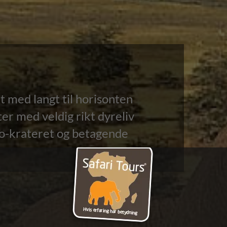
t med langt til horisonten
er med veldig rikt dyreliv
o-krateret og betagende