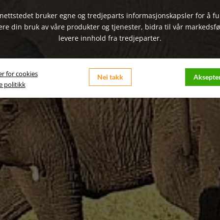
nettstedet bruker egne og tredjeparts informasjonskapsler for å f
ere din bruk av våre produkter og tjenester, bidra til vår markedsfø
levere innhold fra tredjeparter.
er for cookies
Nei takk
Aksepter
 politikk