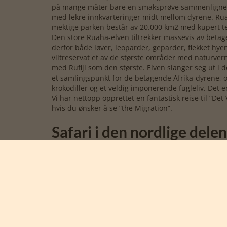
på mange måter bare en smaksprøve sammenlignet m
med lekre innkvarteringer midt mellom dyrene. Ruah
mektige parken består av 20.000 km2 med kupert ter
Den store Ruaha-elven tiltrekker massevis av betagen
derfor både løver, leoparder, geparder, flekket hy
viltreservat et av de største områder med naturvern
med Rufiji som den største. Elven slanger seg ut i 
et samlingspunkt for de betagende Afrika-dyrene, og
krokodiller og et veldig imponerende fugleliv. Det 
Vi har nettopp opprettet en fantastisk reise til ”D
hvis du ønsker å se ”the Migration”.
Safari i den nordlige dele
Nord-Tanzania er hjem for den berømte Serengeti na
sebravandringen, som finner sted hvert år, når dyr
delen av Serengeti. Det blir etterhvert mindre og 
som regntiden setter i søken etter mat. De bevege
om å oppleve tiden hvor gnuene kalver, samt tidspun
Nord-Tanzania byr på mye mer enn det. Parken Taran
oktober, hvor det er tørke i området. I denne peri
de beste i landet, fordi du her opplever en nesten l