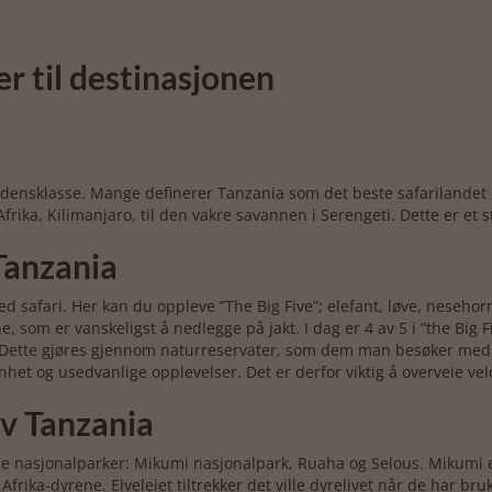
er til destinasjonen
erdensklasse. Mange definerer Tanzania som det beste safarilandet 
Afrika, Kilimanjaro, til den vakre savannen i Serengeti. Dette er et
Tanzania
 safari. Her kan du oppleve ”The Big Five”; elefant, løve, nesehorn
, som er vanskeligst å nedlegge på jakt. I dag er 4 av 5 i ”the Big 
 Dette gjøres gjennom naturreservater, som dem man besøker med S
nhet og usedvanlige opplevelser. Det er derfor viktig å overveie vel
av Tanzania
de nasjonalparker: Mikumi nasjonalpark, Ruaha og Selous. Mikumi e
frika-dyrene. Elveleiet tiltrekker det ville dyrelivet når de har bruk