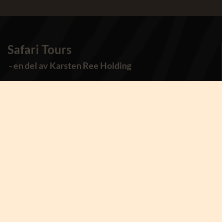
Safari Tours
- en del av Karsten Ree Holding
Kontakt Safari Tours
Tlf:
+45 8873 4000
Ring oss
Mandag - torsdag 10:00 - 15:00
Fredag 10:00 - 14:00
Safari Tours
Torvet 8, st.
7400 Herning
Danmark