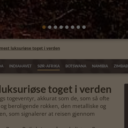
 mest luksuriøse toget i verden
DA
INDIAHAVET
SØR-AFRIKA
BOTSWANA
NAMIBIA
ZIMBA
luksuriøse toget i verden
togeventyr, akkurat som de, som så ofte
de og beroligende rokken, den metalliske og
ten, som signalerer at reisen gjennom