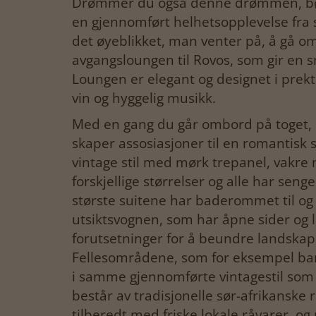
Drømmer du også denne drømmen, bør R
en gjennomført helhetsopplevelse fra st
det øyeblikket, man venter på, å gå om
avgangsloungen til Rovos, som gir en 
Loungen er elegant og designet i prekt
vin og hyggelig musikk.
Med en gang du går ombord på toget, b
skaper assosiasjoner til en romantisk s
vintage stil med mørk trepanel, vakre m
forskjellige størrelser og alle har sen
største suitene har baderommet til og 
utsiktsvognen, som har åpne sider og l
forutsetninger for å beundre landskape
Fellesområdene, som for eksempel bare
i samme gjennomførte vintagestil som
består av tradisjonelle sør-afrikanske 
tilberedt med friske lokale råvarer,