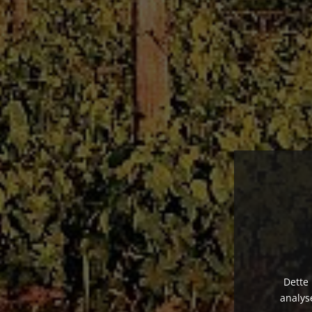
Dette 
analys