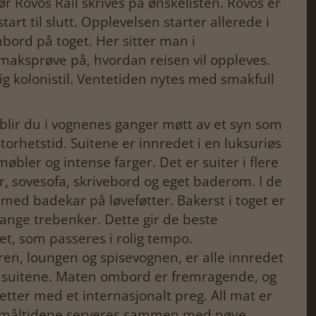
ovos Rail skrives på ønskelisten. Rovos er
art til slutt. Opplevelsen starter allerede i
bord på toget. Her sitter man i
smaksprøve på, hvordan reisen vil oppleves.
ig kolonistil. Ventetiden nytes med smakfull
lir du i vognenes ganger møtt av et syn som
torhetstid. Suitene er innredet i en luksuriøs
øbler og intense farger. Det er suiter i flere
ger, sovesofa, skrivebord og eget baderom. I de
med badekar på løveføtter. Bakerst i toget er
ange trebenker. Dette gir de beste
t, som passeres i rolig tempo.
n, loungen og spisevognen, er alle innredet
 suitene. Maten ombord er fremragende, og
retter med et internasjonalt preg. All mat er
 og måltidene serveres sammen med nøye