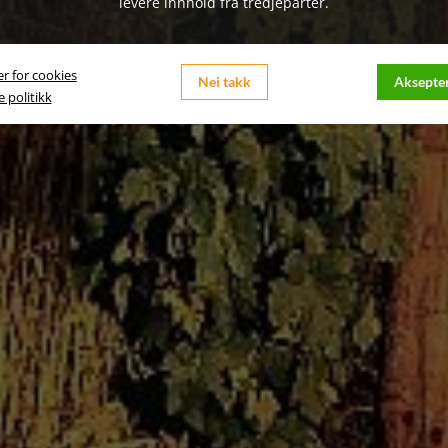
levere innhold fra tredjeparter.
er for cookies
Nei takk
Aksepter
 politikk