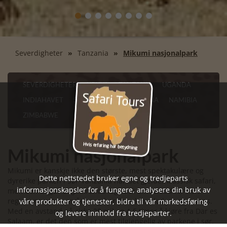
Severdigheter
Tanzania
Mikumi nasjonalpark
SEVERDIGHETER
KENYA
TANZANIA
UGANDA
INDIAHAVET
SØR-AFRIKA
BOTSWANA
NAMIBIA
ZIMBABWE
Mikumi nasjonalpark
Mikumi er kanskje ikke den største, mest spektakulære og
Dette nettstedet bruker egne og tredjeparts
dyrerike parken i Sør-Tanzania når det gjelder klassisk safari,
informasjonskapsler for å fungere, analysere din bruk av
men den utgjør et glimrende logistisk bindeledd for hele
våre produkter og tjenester, bidra til vår markedsføring
regionens naturområder og har flere lekre lodges og camps.
Med en avstand på cirka 28 mil og 4-5 timer å kjøre fra Dar es
og levere innhold fra tredjeparter.
Salaam, er det den som er mest tilgjengelig av parkene i sør.