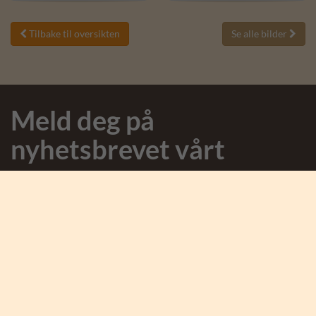
Tilbake til oversikten
Se alle bilder


Meld deg på
nyhetsbrevet vårt
Meld deg på nyhetsbrevet og motta spennende nyheter fra
Afrika og Safari Tours.
Jeg aksepterer å motta markedsføringsmail fra
Safarigruppen *