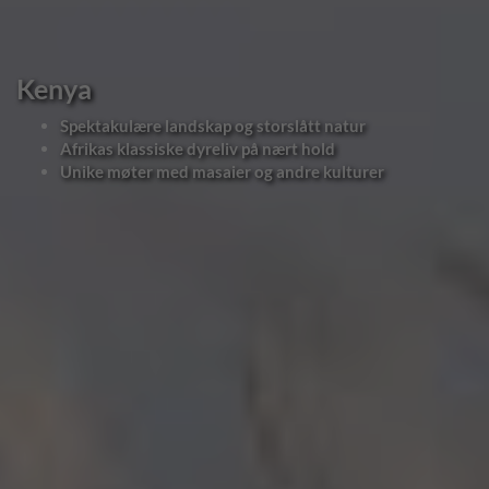
Kenya
Spektakulære landskap og storslått natur
Afrikas klassiske dyreliv på nært hold
Unike møter med masaier og andre kulturer