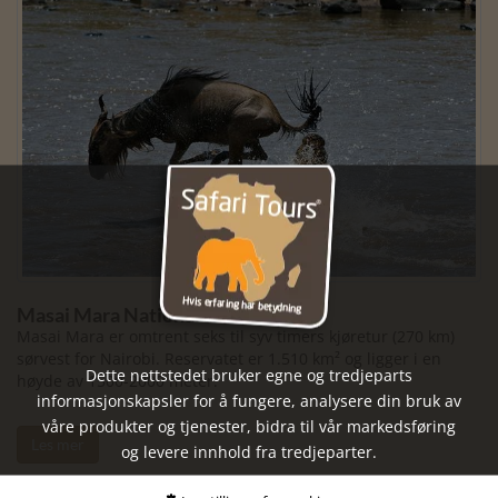
Masai Mara National Reserve
Masai Mara er omtrent seks til syv timers kjøretur (270 km)
sørvest for Nairobi. Reservatet er 1.510 km² og ligger i en
Dette nettstedet bruker egne og tredjeparts
høyde av 1500-2000 meter.
informasjonskapsler for å fungere, analysere din bruk av
våre produkter og tjenester, bidra til vår markedsføring
Les mer
og levere innhold fra tredjeparter.