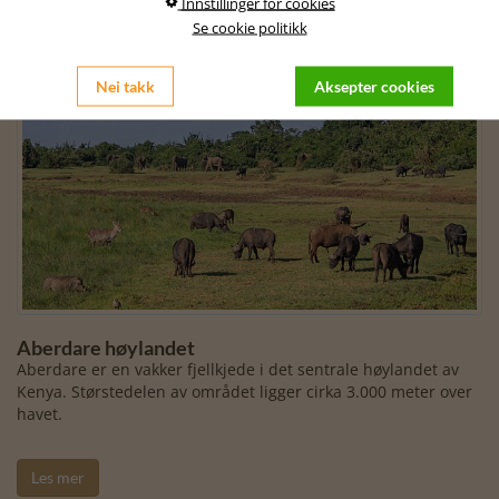
Innstillinger for cookies
Se cookie politikk
Nei takk
Aksepter cookies
Aberdare høylandet
Aberdare er en vakker fjellkjede i det sentrale høylandet av
Kenya. Størstedelen av området ligger cirka 3.000 meter over
havet.
Les mer