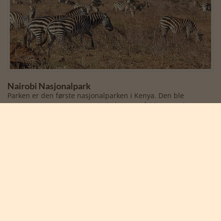
Nairobi Nasjonalpark
Parken er den første nasjonalparken i Kenya. Den ble
opprettet i 1946 etter at Nairobi begynte å bli en storby. Den
voksende byen resulterte i at konflikter mellom ville dyr og
menneskelig aktivitet begynte å bli et problem.
Les mer